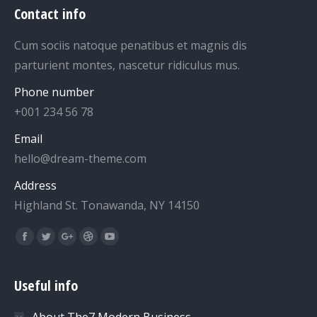
Contact info
Cum sociis natoque penatibus et magnis dis
parturient montes, nascetur ridiculus mus.
Phone number
+001 234 56 78
Email
hello@dream-theme.com
Address
Highland St. Tonawanda, NY 14150
Find us on:
Facebook
Twitter
Google+
Dribbble
YouTube
Useful info
About The7 Modern Business